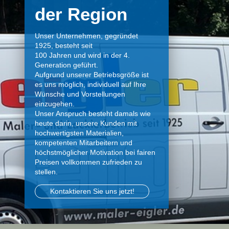
der Region
Unser Unternehmen, gegründet
1925, besteht seit
100 Jahren und wird in der 4.
Generation geführt.
Aufgrund unserer Betriebsgröße ist
es uns möglich, individuell auf Ihre
Wünsche und Vorstellungen
einzugehen.
Unser Anspruch besteht damals wie
heute darin, unsere Kunden mit
hochwertigsten Materialien,
kompetenten Mitarbeitern und
höchstmöglicher Motivation bei fairen
Preisen vollkommen zufrieden zu
stellen.
Kontaktieren Sie uns jetzt!